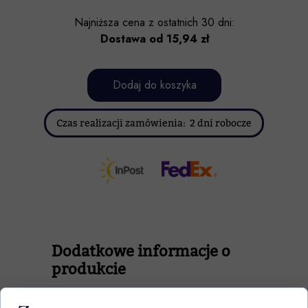
Najniższa cena z ostatnich 30 dni:
Dostawa od 15,94 zł
Dodaj do koszyka
Czas realizacji zamówienia: 2 dni robocze
Dodatkowe informacje o
produkcie