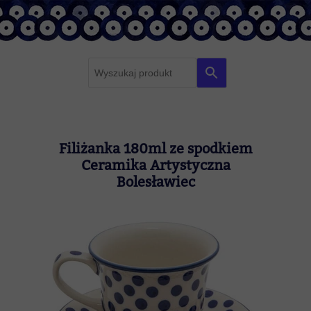
F
r
a
z
a
Filiżanka 180ml ze spodkiem
z
Ceramika Artystyczna
a
Bolesławiec
p
y
t
a
n
i
a