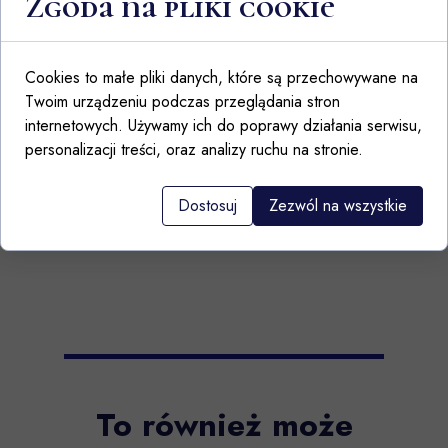
Zgoda na pliki cookie
Filiżanka 180ml ze spodkiem we
wzorze 61x autorstwa Bronisława
Wolanin z Ceramiki Artystycznej w
Cookies to małe pliki danych, które są przechowywane na
Bolesławcu
Twoim urządzeniu podczas przeglądania stron
Gatunek: 1
internetowych. Używamy ich do poprawy działania serwisu,
personalizacji treści, oraz analizy ruchu na stronie.
Można używać w kuchence
mikrofalowej i zmywarce
Dostosuj
Zezwól na wszystkie
Hand made in Poland
To również może