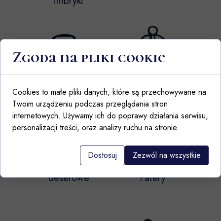
imbryki
Zgoda na pliki cookie
Cukiernice
Podgrzewacze
Cookies to małe pliki danych, które są przechowywane na
Twoim urządzeniu podczas przeglądania stron
internetowych. Używamy ich do poprawy działania serwisu,
personalizacji treści, oraz analizy ruchu na stronie.
Dostosuj
Zezwól na wszystkie
Talerze
deserowe
Patery