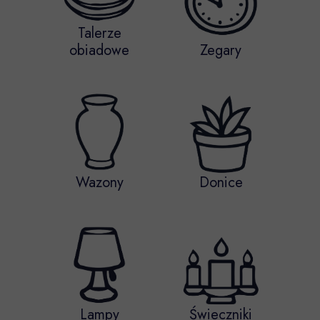
Talerze
obiadowe
Zegary
Wazony
Donice
Lampy
Świeczniki