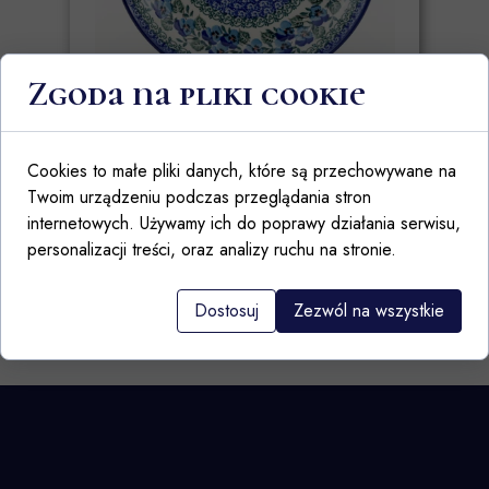
Zgoda na pliki cookie
Talerz obiadowy 24cm 2273X Kobaltowe
bratki
Cookies to małe pliki danych, które są przechowywane na
110,00 PLN
Twoim urządzeniu podczas przeglądania stron
internetowych. Używamy ich do poprawy działania serwisu,
personalizacji treści, oraz analizy ruchu na stronie.
Powrót do kształtów
Dostosuj
Zezwól na wszystkie