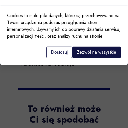
Bolesławcu
Cookies to małe pliki danych, które są przechowywane na
Autorstwa Marii Starzyk
Twoim urządzeniu podczas przeglądania stron
Można używać w kuchence
internetowych. Używamy ich do poprawy działania serwisu,
mikrofalowej i zmywarce
personalizacji treści, oraz analizy ruchu na stronie.
Hand made in Poland
Dostosuj
Zezwól na wszystkie
Gatunek I
Autorstwa Marii Starzyk
To również może
Ci się spodobać