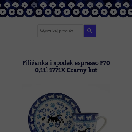
F
r
a
z
a
Filiżanka i spodek espresso F70
z
0,11l 1771X Czarny kot
a
p
y
t
a
n
i
a