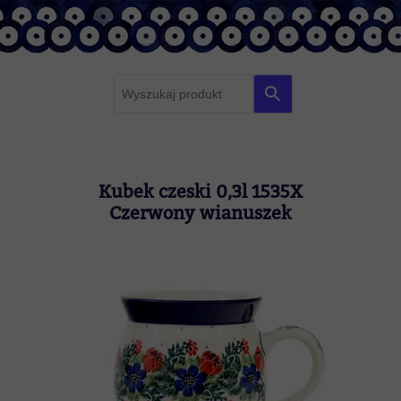
F
r
a
z
a
Kubek czeski 0,3l 1535X
z
Czerwony wianuszek
a
p
y
t
a
n
i
a