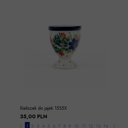
Kieliszek do jajek 1535X
35,00 PLN
1
2
3
4
5
6
7
8
9
10
11
12
13
14
15
16
1