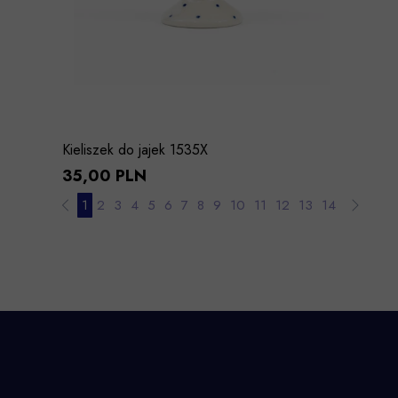
Kieliszek do jajek 1535X
35,00 PLN
1
2
3
4
5
6
7
8
9
10
11
12
13
14
15
16
1