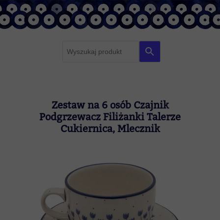
F
r
a
z
a
Zestaw na 6 osób Czajnik
z
Podgrzewacz Filiżanki Talerze
a
Cukiernica, Mlecznik
p
y
t
a
n
i
a