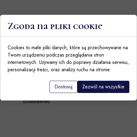
Dodatkowe informacje o
Zgoda na pliki cookie
produkcie
Cookies to małe pliki danych, które są przechowywane na
Można używać w kuchence
Twoim urządzeniu podczas przeglądania stron
mikrofalowej, zmywarce i piekarniku
internetowych. Używamy ich do poprawy działania serwisu,
personalizacji treści, oraz analizy ruchu na stronie.
Gatunek: 1
Hand made in Poland
Dostosuj
Zezwól na wszystkie
Producent: Ceramika Artystyczna
Bolesławiec